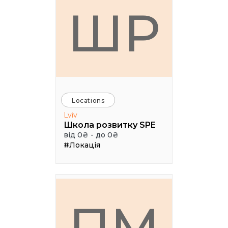
ШР
Locations
Lviv
Школа розвитку SPE
від 0₴ - до 0₴
#Локація
ПМ