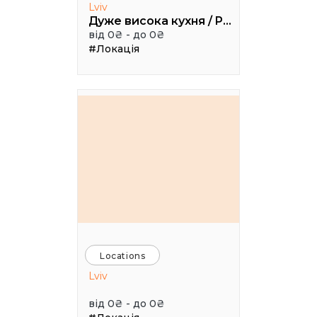
Lviv
Дуже висока кухня / Pretty High Kitchen
від 0₴ - до 0₴
#Локація
Locations
Lviv
від 0₴ - до 0₴