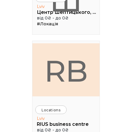
Ш
Lviv
Центр Шептицького, 1 поверх, паркова аудиторія
від 0₴ - до 0₴
#Локація
RB
Locations
Lviv
RIUS business centre
від 0₴ - до 0₴