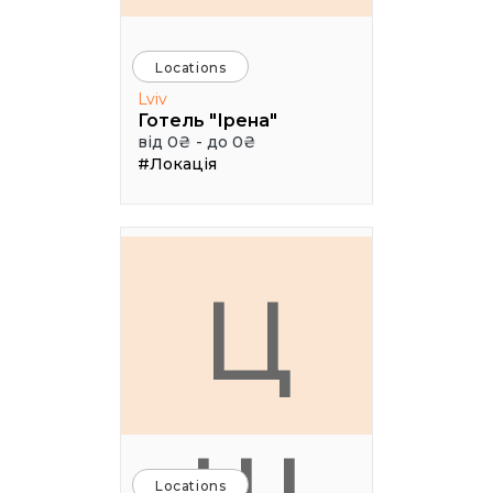
Locations
Lviv
Готель "Ірена"
від 0₴ - до 0₴
#Локація
Ц
Locations