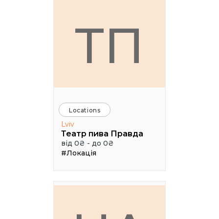
ТП
Locations
Lviv
Театр пива Правда
від 0₴ - до 0₴
#Локація