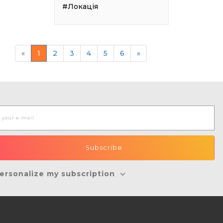
#Локація
«
1
2
3
4
5
6
»
ersonalize my subscription