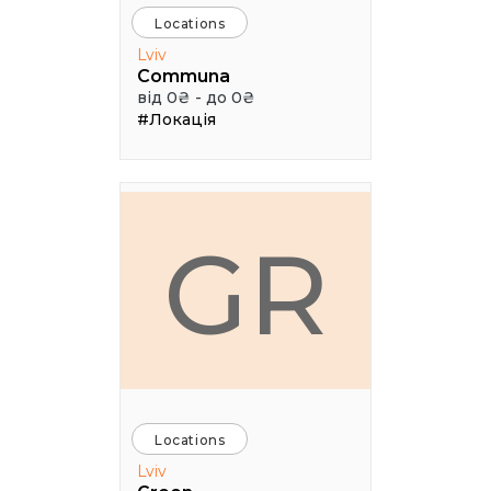
Locations
Lviv
Communa
від 0₴ - до 0₴
#Локація
GR
Locations
Lviv