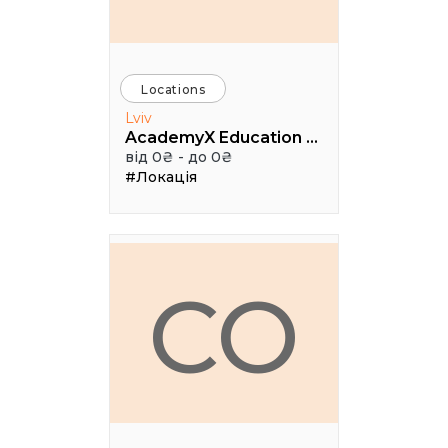
Locations
Lviv
AcademyX Education Hub
від 0₴ - до 0₴
#Локація
CO