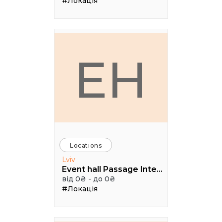
#Локація
EH
Locations
Lviv
Event hall Passage Interdit
від 0₴ - до 0₴
#Локація