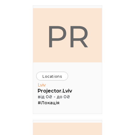
PR
Locations
Lviv
Projector.Lviv
від 0₴ - до 0₴
#Локація