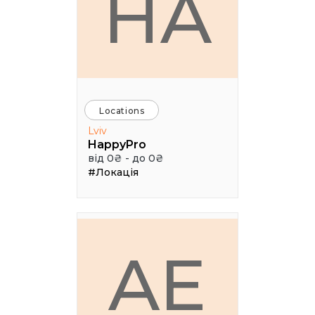
HA
Locations
Lviv
HappyPro
від 0₴ - до 0₴
#Локація
AE