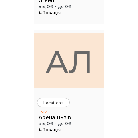
Green
від 0₴ - до 0₴
#Локація
АЛ
Locations
Lviv
Арена Львів
від 0₴ - до 0₴
#Локація