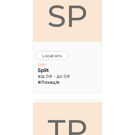
SP
Locations
Lviv
Split
від 0₴ - до 0₴
#Локація
ТР