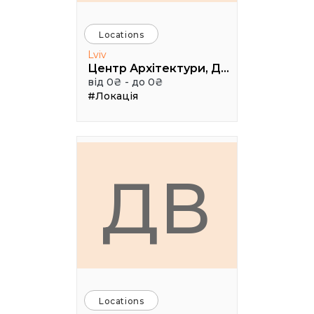
Locations
Lviv
Центр Архітектури, Дизайну та Урбаністики Порохова ВЕЖА
від 0₴ - до 0₴
#Локація
ДВ
Locations