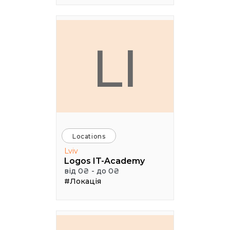
LI
Locations
Lviv
Logos IT-Academy
від 0₴ - до 0₴
#Локація