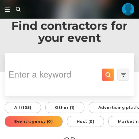
Find contractors for
your event
All (105)
Other (1)
Advertising platf
Event-agency (0)
Host (0)
Marketin