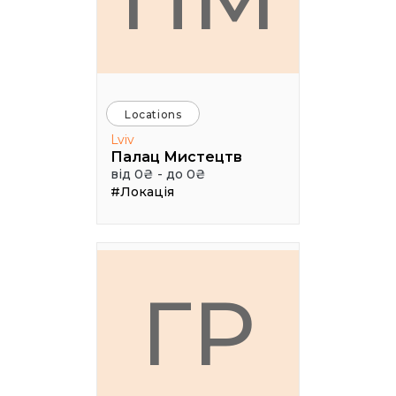
Locations
Lviv
Палац Мистецтв
від 0₴ - до 0₴
#Локація
ГР