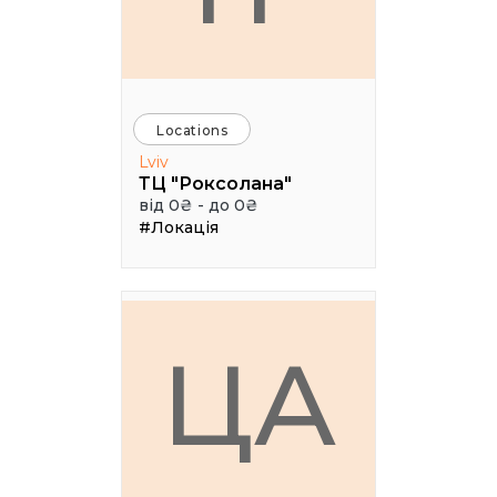
Locations
Lviv
ТЦ "Роксолана"
від 0₴ - до 0₴
#Локація
ЦА