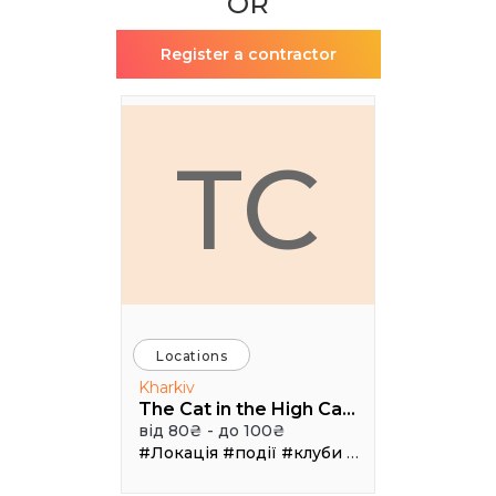
OR
Register a contractor
TC
Locations
Kharkiv
The Cat in the High Castle
від 80₴ - до 100₴
#Локація
#події
#клуби
#Зал