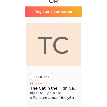
OR
Register a contractor
TC
Locations
Kharkiv
The Cat in the High Castle
від 80₴ - до 100₴
#Локація
#події
#клуби
#Зал