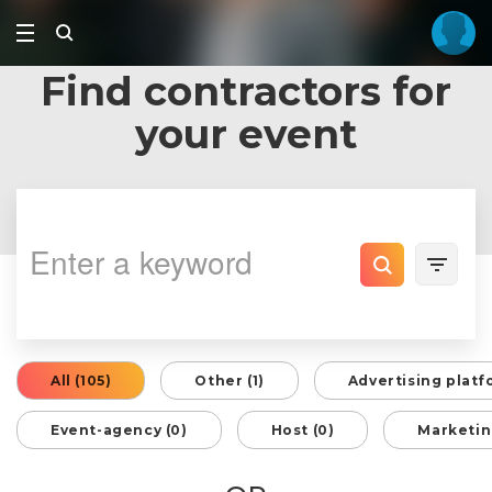
Find contractors for
your event
All (105)
Other (1)
Advertising platf
Event-agency (0)
Host (0)
Marketin