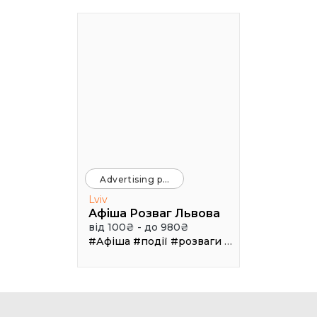
Advertising platforms
Lviv
Афіша Розваг Львова
від 100₴ - до 980₴
#Афіша
#події
#розваги
#клуби
#рестор