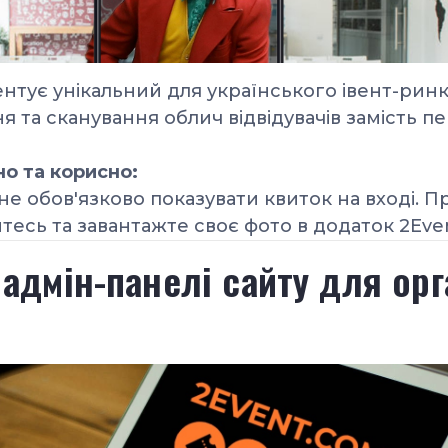
ентує унікальний
для українського івент-рин
я та сканування облич відвідувачів замість пе
но та корисно:
 не обов'язково показувати квиток на вході. П
тесь та завантажте своє фото в додаток 2Eve
дмін-панелі сайту для орг