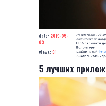
date:
2019-05-
На платформі 2Even
волонтерів на вход
03
Щоб отримати дос
Волонтеру:
views:
31
1. Зайти на сайт
http
2. Залогінитись чере
5 лучших прилож