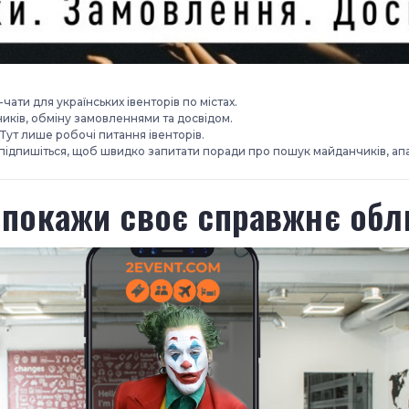
ати для українських івенторів по містах.
иків, обміну замовленнями та досвідом.
. Тут лише робочі питання івенторів.
та підпишіться, щоб швидко запитати поради про пошук майданчиків, ап
 покажи своє справжнє обл