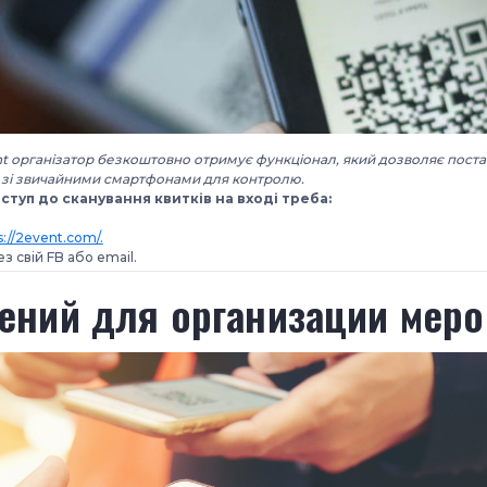
t організатор безкоштовно отримує функціонал, який дозволяє поста
і зі звичайними смартфонами для контролю.
туп до сканування квитків на вході треба:
s://2event.com/.
з свій FB або email.
ений для организации мер