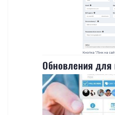
Кнопка "Лінк на сай
​Обновления для