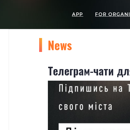
APP
FOR ORGAN
News
Телеграм-чати дл