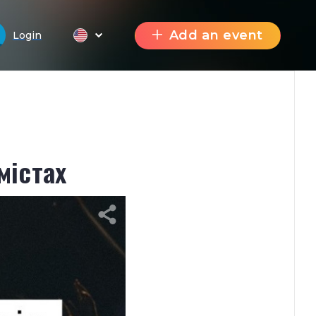
Add an event
Login
містах