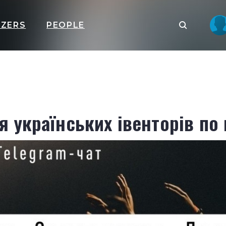
IZERS
PEOPLE
я українських івенторів по 