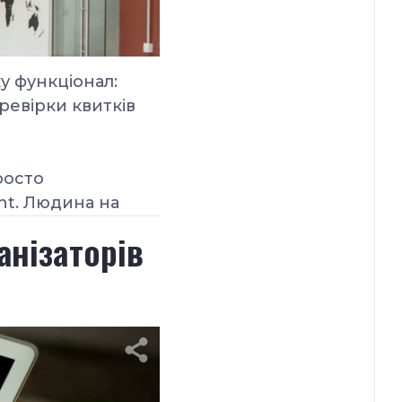
ку
функціонал:
ревірки квитків
росто
nt. Людина на
анізаторів