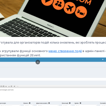
готувала для організаторів подій кілька оновлень, які зроблять про
а згрупували функції основного
меню створення події
в адмін-панелі
користанням функцій 2Event.