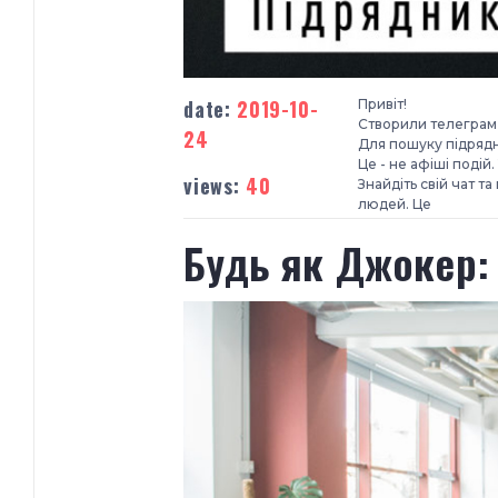
date:
2019-10-
Привіт!
Створили телеграм-ч
24
Для пошуку підрядн
Це - не афіші подій
views:
40
Знайдіть свій чат 
людей. Це
Будь як Джокер: