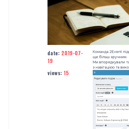
date:
2019-07-
Команда 2Event під
ще більш зручним.
19
Ми впорядкували т
з навігацією та ви
views:
15