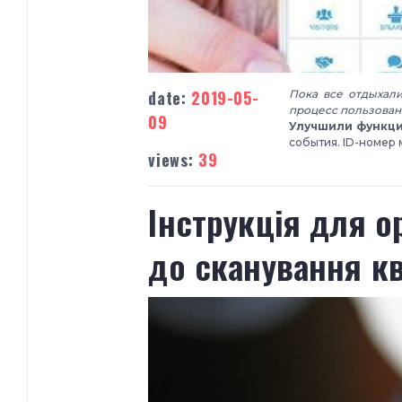
date:
2019-05-
Пока все отдыхали
процесс пользова
09
Улучшили функци
события. ID-номер 
views:
39
​Інструкція для 
до сканування кв