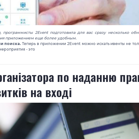
, программисты 2Event подготовила для вас сразу несколько об
ния приложением еще более удобным.
и поиска.
Теперь в приложении 2Event можно искать ивенты не толь
мероприятия - это
організатора по наданню пра
итків на вході