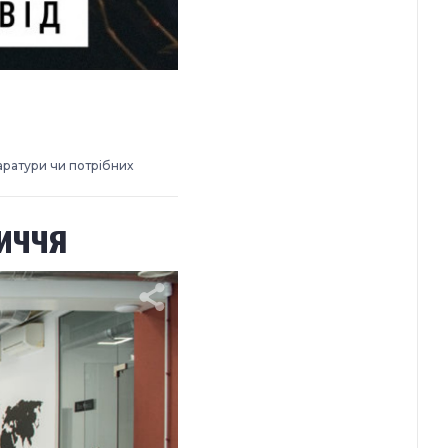
аратури чи потрібних
иччя