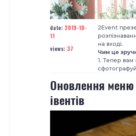
date:
2019-10-
2Event през
11
розпізнаванн
на вході.
views:
37
Чим це зруч
1. Тепер вам
cфотографуй
Оновлення меню а
івентів