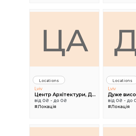
ЦА
Locations
Locations
Lviv
Lviv
Центр Архітектури, Дизайну та Урбаністики Порохова ВЕЖА
від 0₴ - до 0₴
від 0₴ - до 
#Локація
#Локація