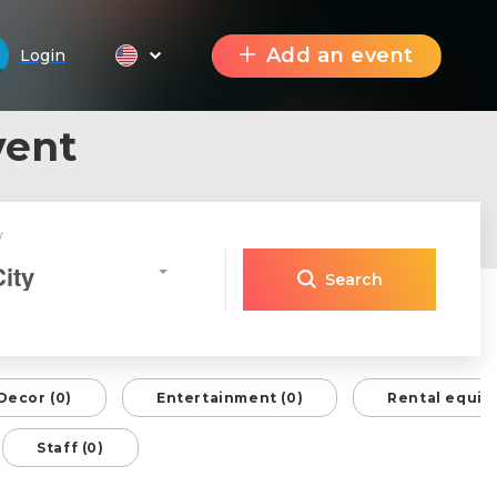
Add an event
Login
vent
y
City
Search
Decor (0)
Entertainment (0)
Rental equip
Staff (0)