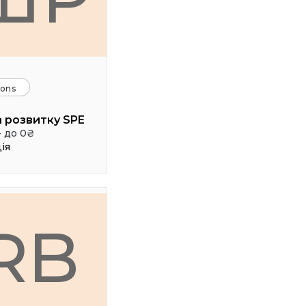
ions
 розвитку SPE
- до 0₴
ія
RB