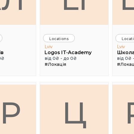
Locations
Locat
Lviv
Lviv
ів
Logos IT-Academy
Школа
0₴
від 0₴ - до 0₴
від 0₴ 
#Локація
#Локац
ГР
Ц