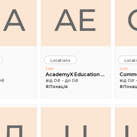
HA
AE
Locations
Locat
Lviv
Lviv
AcademyX Education Hub
Comm
0₴
від 0₴ - до 0₴
від 0₴ 
#Локація
#Локац
АЛ
LI