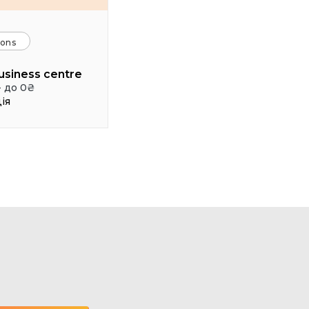
ions
usiness centre
- до 0₴
ія