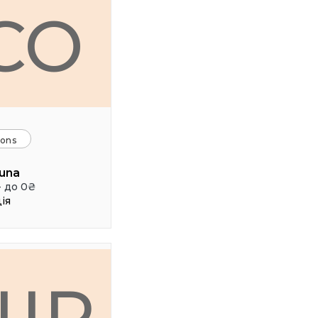
CO
ions
una
- до 0₴
ія
ШР