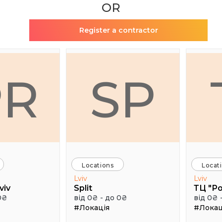
OR
Register a contractor
PR
SP
Locations
Locat
Lviv
Lviv
viv
Split
ТЦ "Р
0₴
від 0₴ - до 0₴
від 0₴ 
#Локація
#Локац