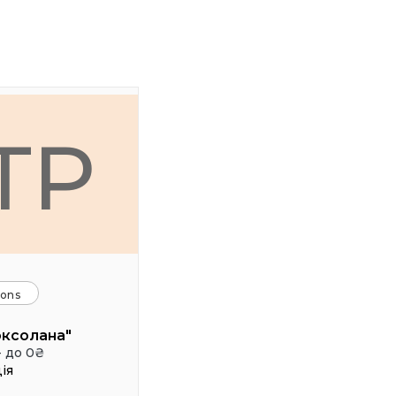
ТР
ions
оксолана"
- до 0₴
ія