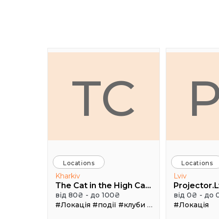
TC
Locations
Locations
Kharkiv
Lviv
The Cat in the High Castle
Projector.L
від 80₴ - до 100₴
від 0₴ - до 
#Локація
#події
#клуби
#Зал
#Локація