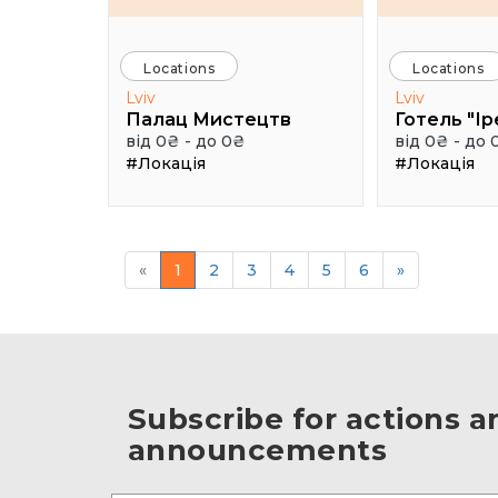
Locations
Locations
Lviv
Lviv
Палац Мистецтв
Готель "Ір
від 0₴ - до 0₴
від 0₴ - до 
#Локація
#Локація
«
1
2
3
4
5
6
»
Subscribe for actions a
announcements