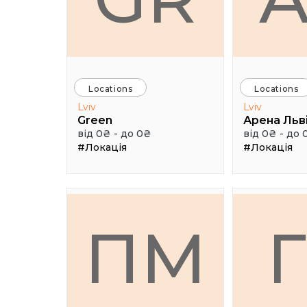
Locations
Locations
Lviv
Lviv
Green
Арена Льв
від 0₴ - до 0₴
від 0₴ - до 
#Локація
#Локація
ПМ