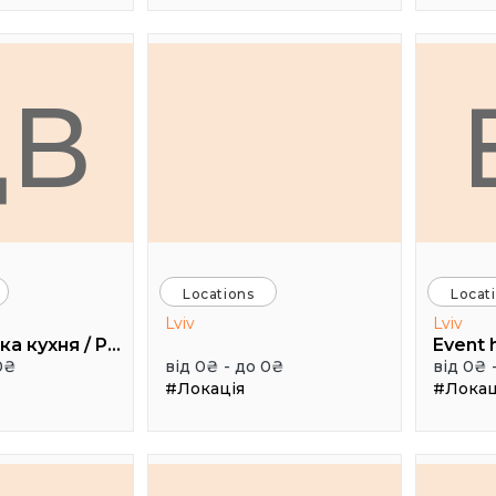
ДВ
Locations
Locat
Lviv
Lviv
Дуже висока кухня / Pretty High Kitchen
0₴
від 0₴ - до 0₴
від 0₴ 
#Локація
#Локац