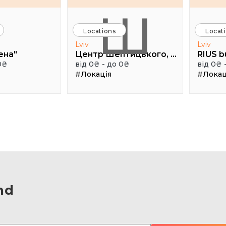
Ш
Locations
Locat
Lviv
Lviv
ена"
Центр Шептицького, 1 поверх, паркова аудиторія
RIUS b
0₴
від 0₴ - до 0₴
від 0₴ 
#Локація
#Локац
nd