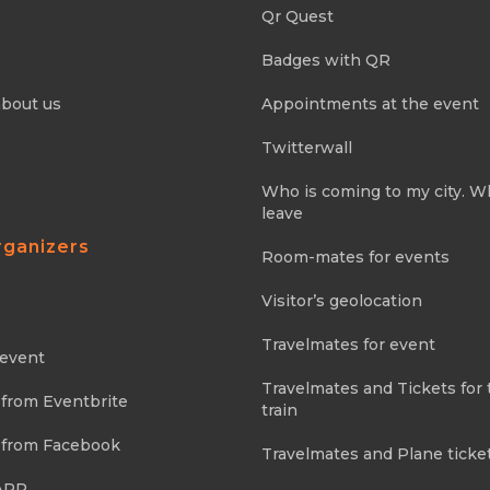
Qr Quest
Badges with QR
about us
Appointments at the event
Twitterwall
Who is coming to my city. 
leave
rganizers
Room-mates for events
Visitor’s geolocation
Travelmates for event
 event
Travelmates and Tickets for 
 from Eventbrite
train
 from Facebook
Travelmates and Plane ticke
APP