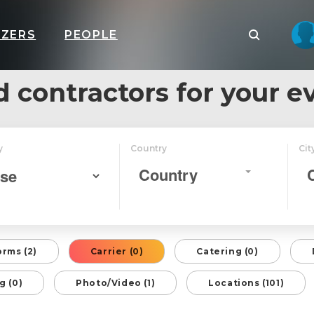
IZERS
PEOPLE
d contractors for your e
y
Country
Cit
Country
orms (2)
Carrier (0)
Catering (0)
g (0)
Photo/Video (1)
Locations (101)