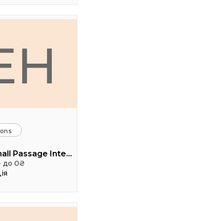
EH
ions
Event hall Passage Interdit
- до 0₴
ія