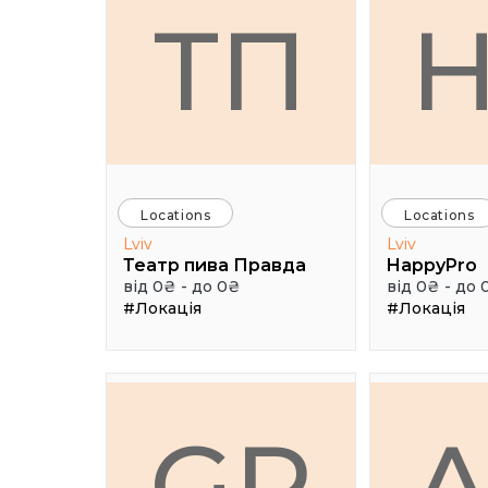
ТП
Locations
Locations
Lviv
Lviv
Театр пива Правда
HappyPro
від 0₴ - до 0₴
від 0₴ - до 
#Локація
#Локація
GR