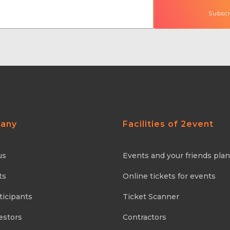
any
Facilities of 2event
us
Events and your friends pla
ts
Online tickets for events
ticipants
Ticket Scanner
estors
Contractors